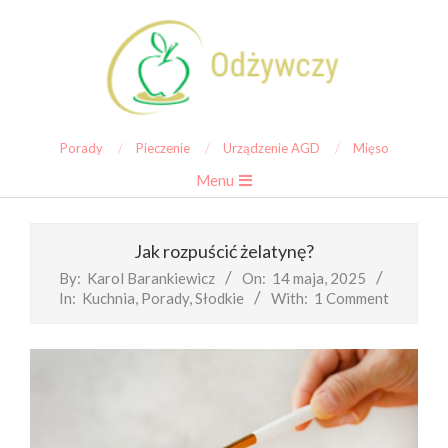
Skip
to
content
ODŻYWCZY
Porady
Pieczenie
Urządzenie AGD
Mięso
Primary
Menu
Navigation
Menu
Jak rozpuścić żelatynę?
By:
Karol Barankiewicz
On:
14 maja, 2025
In:
Kuchnia
,
Porady
,
Słodkie
With:
1 Comment