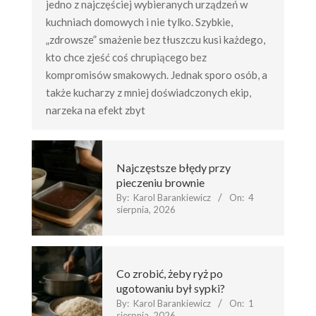
jedno z najczęściej wybieranych urządzeń w
kuchniach domowych i nie tylko. Szybkie,
„zdrowsze” smażenie bez tłuszczu kusi każdego,
kto chce zjeść coś chrupiącego bez
kompromisów smakowych. Jednak sporo osób, a
także kucharzy z mniej doświadczonych ekip,
narzeka na efekt zbyt
Najczęstsze błędy przy
pieczeniu brownie
By:
Karol Barankiewicz
On:
4
sierpnia, 2026
Co zrobić, żeby ryż po
ugotowaniu był sypki?
By:
Karol Barankiewicz
On:
1
sierpnia, 2026