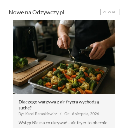
Nowe na Odzywczy.pl
VIEW ALL
Dlaczego warzywa z air fryera wychodzą
suche?
By:
Karol Barankiewicz
On:
6 sierpnia, 2026
Wstęp Nie ma co ukrywać – air fryer to obecnie