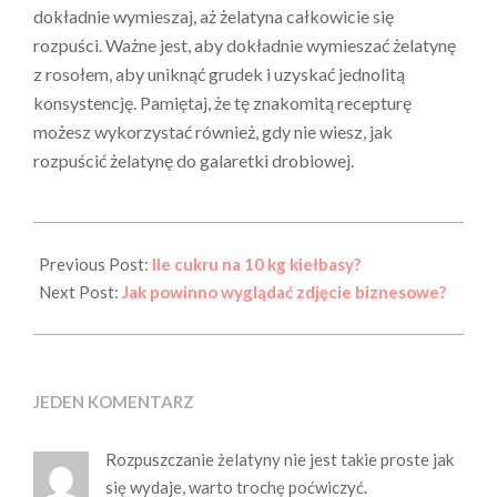
dokładnie wymieszaj, aż żelatyna całkowicie się
rozpuści. Ważne jest, aby dokładnie wymieszać żelatynę
z rosołem, aby uniknąć grudek i uzyskać jednolitą
konsystencję. Pamiętaj, że tę znakomitą recepturę
możesz wykorzystać również, gdy nie wiesz, jak
rozpuścić żelatynę do galaretki drobiowej.
2025-
05-
Previous Post:
Ile cukru na 10 kg kiełbasy?
14
Next Post:
Jak powinno wyglądać zdjęcie biznesowe?
JEDEN KOMENTARZ
Rozpuszczanie żelatyny nie jest takie proste jak
się wydaje, warto trochę poćwiczyć.