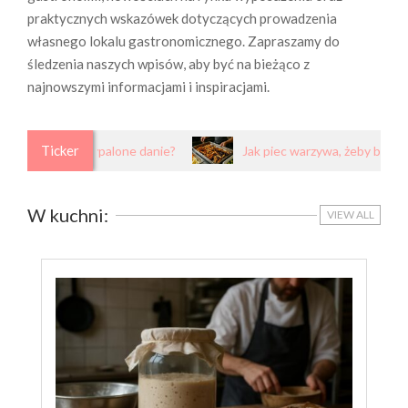
praktycznych wskazówek dotyczących prowadzenia
własnego lokalu gastronomicznego. Zapraszamy do
śledzenia naszych wpisów, aby być na bieżąco z
najnowszymi informacjami i inspiracjami.
Ticker
uratować przypalone danie?
Jak piec warzywa, żeby były chru
W kuchni:
VIEW ALL